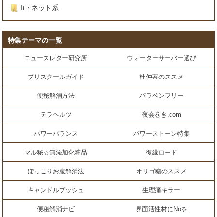
It・ネット系
特集テーマの一覧
ニュースレター研究所
ウォーターサーバー選び
プリスクールガイド
杜仲茶のススメ
便秘解消方法
パラベンフリー
テラヘルツ
夜会巻き.com
パワーバランス
パワーストーン特集
マル秘☆無添加化粧品
復縁ロード
ぽっこりお腹解消法
オリゴ糖のススメ
キャンドルブッシュ
生理痛キラー
便秘解消ナビ
界面活性材にNoを