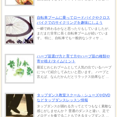
自転車ブームに乗ってロードバイクやクロス
バイクでのサイクリングを趣味にしよう
一瞬で終わるかなと思ったりもしていましたが、
まだまだ非常に長く自転車ブームが続いていま
す。 特に、自転車でも一般的なシティサ ...
ハーブ苗選び方と育て方やハーブ苗の種類や
寄せ植え/タイム/ミント
最近じわじわブームとして人気の出ているハーブ
について紹介してみたいと思います。 ハーブと
言えば、なんだかんだとリラックス効果など ...
タップダンス教室スクール・シューズやDVD
などタップダンスレッスン情報
タップダンスが踊れる方ってとてつもなく素敵な
感じがしませんか？ 普通のダンスと違い、足で
メロディを奏でることもできるタップダンス ...