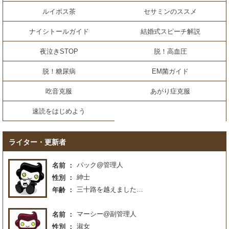
ルイボス茶
セサミンのススメ
ナイシトールガイド
結婚式スピーチ解説
夜泣きSTOP
脱！高血圧
脱！糖尿病
EM菌ガイド
吃音克服
あがり症克服
速読をはじめよう
ライター・更新者
パック@管理人
名前
紳士
性別
三十路を越えました…
年齢
マーシー@副管理人
名前
淑女
性別