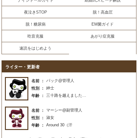
ナイシトールガイド
結婚式スピーチ解説
夜泣きSTOP
脱！高血圧
脱！糖尿病
EM菌ガイド
吃音克服
あがり症克服
速読をはじめよう
ライター・更新者
パック@管理人
名前
紳士
性別
三十路を越えました…
年齢
マーシー@副管理人
名前
淑女
性別
Around 30（汗
年齢