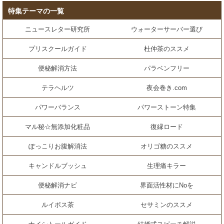
特集テーマの一覧
ニュースレター研究所
ウォーターサーバー選び
プリスクールガイド
杜仲茶のススメ
便秘解消方法
パラベンフリー
テラヘルツ
夜会巻き.com
パワーバランス
パワーストーン特集
マル秘☆無添加化粧品
復縁ロード
ぽっこりお腹解消法
オリゴ糖のススメ
キャンドルブッシュ
生理痛キラー
便秘解消ナビ
界面活性材にNoを
ルイボス茶
セサミンのススメ