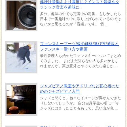
趣味は音楽をより高度に？インスト音楽やク
ラシック音楽を趣味に
多分、趣味の中でも定番中の定番、もしかしたら
日本で一番趣味の中に取り上げられているのでは
ないかと思えるのが「音楽」です。 個 ...
ファンスキーブーツ/板の価格/選び方/通販と
ファンスキー滑り方や動画
最近管理人も始めたファンスキーについてまとめ
てみました。 まだまだ知らない人も多いかもし
れませんが、実は意外とやってみたら楽しか ...
ジャズピアノ教室やアドリブなど初心者のた
めのジャズピアノ入門
ジャズと聞くと、色々なイメージが浮かんできた
りしないでしょうか。 自分自身学生の頃に一時
ジャズにはまったこともあって、思い出が色 ...