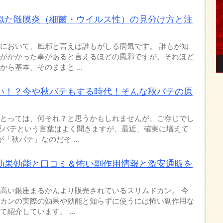
似た髄膜炎（細菌・ウイルス性）の見分け方と注
において、風邪と言えば誰もがしる病気です。 誰もが知
がかかった事があると言えるほどの風邪ですが、それほど
ら基本、そのままと ...
い！？今や秋バテもする時代！そんな秋バテの原
とっては、何それ？と思うかもしれませんが、ご存じでし
夏バテという言葉はよく聞きますが、最近、確実に増えて
「秋バテ」なのだそ ...
効果効能と口コミ＆怖い副作用情報と激安通販を
高い銀座まるかんより販売されているスリムドカン。 今
カンの実際の効果や効能と知らずに使うには怖い副作用な
紹介しています。 ...