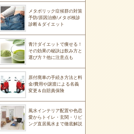
メタボリック症候群の対策
予防/原因治療/メタボ検診
診断＆ダイエット
青汁ダイエットで痩せる！
その効果の秘訣は飲み方と
選び方？他に注意点も
原付廃車の手続き方法と料
金/費用や譲渡による名義
変更＆自賠責保険
風水インテリア配置や色恋
愛からトイレ・玄関・リビ
ング直居風水まで徹底解説