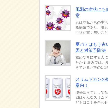
風邪の症状にも
意
もはや私たちの生活
る病気であり、誰も
症状が重く無いことか
夏バテはもう古
因と対策予防法
始めて耳にする人に
たか？ 最近では、
きているバテの1つが
スリムドカンの
案内！
便秘知らずとして名
回はそんなスリムド
ども口コミを合わせて