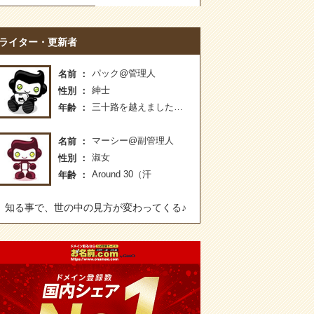
ライター・更新者
パック@管理人
名前
紳士
性別
三十路を越えました…
年齢
マーシー@副管理人
名前
淑女
性別
Around 30（汗
年齢
知る事で、世の中の見方が変わってくる♪