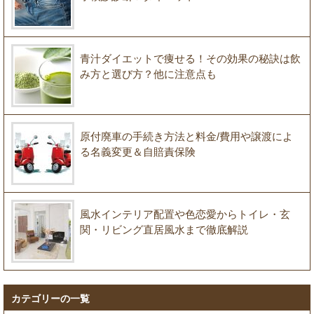
青汁ダイエットで痩せる！その効果の秘訣は飲
み方と選び方？他に注意点も
原付廃車の手続き方法と料金/費用や譲渡によ
る名義変更＆自賠責保険
風水インテリア配置や色恋愛からトイレ・玄
関・リビング直居風水まで徹底解説
カテゴリーの一覧