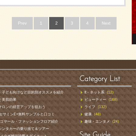
Prev
1
2
3
4
Next
Category List
・子ども向けなど目的別オススメを紹介
It・ネット系
(12)
と美肌効果
ビューティー
(168)
サロンの経営アップを狙おう
ライフ
(132)
セサミンE+無料サンプルと口コミ
健康
(48)
ル＆ゴヤール・ファッションフロア紹介
趣味・エンタメ
(24)
レンタカーの乗り捨て＆ツアー
Site Guide