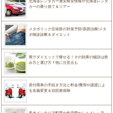
北海道レンタカー激安格安情報や北海道レンタ
カーの乗り捨て＆ツアー
メタボリック症候群の対策予防/原因治療/メタ
ボ検診診断＆ダイエット
青汁ダイエットで痩せる！その効果の秘訣は飲
み方と選び方？他に注意点も
原付廃車の手続き方法と料金/費用や譲渡によ
る名義変更＆自賠責保険
風水インテリア配置や色恋愛からトイレ・玄