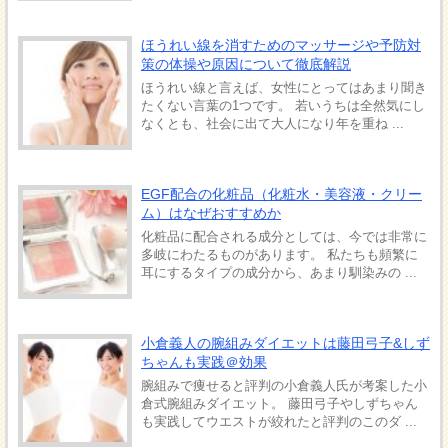
ほうれい線を消すためのマッサージや予防対
策の体操や原因について徹底解説
ほうれい線と言えば、女性にとってはあまり聞き
たくない言葉の1つです。 若いうちは全然気にし
なくとも、社会に出て大人になり年を重ね ...
EGF配合の化粧品（化粧水・美容液・クリー
ム）はなぜおすすめか
化粧品に配合される成分としては、今では非常に
多岐にわたるものがあります。 私たちも頻繁に
耳にするタイプの成分から、あまり馴染みの ...
小倉義人の腕組みダイエットは藤田弓子&しず
ちゃんも実践＠効果
腕組みで痩せると評判の小倉義人氏が考案した小
倉式腕組みダイエット。 藤田弓子やしずちゃん
も実践してウエストが絞れたと評判のこのダ ...