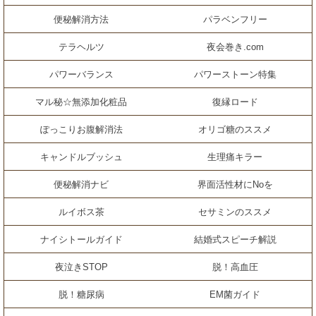
便秘解消方法
パラベンフリー
テラヘルツ
夜会巻き.com
パワーバランス
パワーストーン特集
マル秘☆無添加化粧品
復縁ロード
ぽっこりお腹解消法
オリゴ糖のススメ
キャンドルブッシュ
生理痛キラー
便秘解消ナビ
界面活性材にNoを
ルイボス茶
セサミンのススメ
ナイシトールガイド
結婚式スピーチ解説
夜泣きSTOP
脱！高血圧
脱！糖尿病
EM菌ガイド