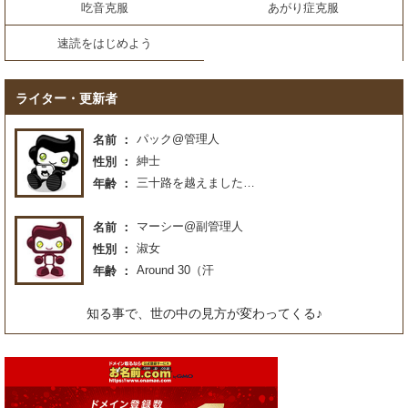
吃音克服
あがり症克服
速読をはじめよう
ライター・更新者
パック@管理人
名前
紳士
性別
三十路を越えました…
年齢
マーシー@副管理人
名前
淑女
性別
Around 30（汗
年齢
知る事で、世の中の見方が変わってくる♪