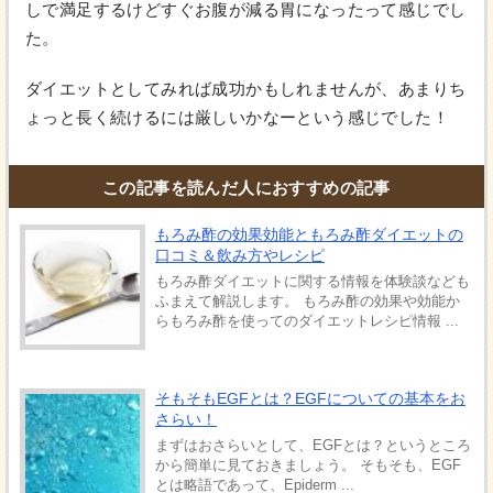
しで満足するけどすぐお腹が減る胃になったって感じでし
た。
ダイエットとしてみれば成功かもしれませんが、あまりち
ょっと長く続けるには厳しいかなーという感じでした！
この記事を読んだ人におすすめの記事
もろみ酢の効果効能ともろみ酢ダイエットの
口コミ＆飲み方やレシピ
もろみ酢ダイエットに関する情報を体験談なども
ふまえて解説します。 もろみ酢の効果や効能か
らもろみ酢を使ってのダイエットレシピ情報 ...
そもそもEGFとは？EGFについての基本をお
さらい！
まずはおさらいとして、EGFとは？というところ
から簡単に見ておきましょう。 そもそも、EGF
とは略語であって、Epiderm ...