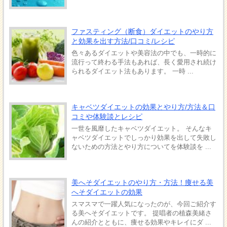
ファスティング（断食）ダイエットのやり方
と効果を出す方法/口コミ/レシピ
色々あるダイエットや美容法の中でも、一時的に
流行って終わる手法もあれば、長く愛用され続け
られるダイエット法もあります。 一時 ...
キャベツダイエットの効果とやり方/方法＆口
コミや体験談とレシピ
一世を風靡したキャベツダイエット。 そんなキ
ャベツダイエットでしっかり効果を出して失敗し
ないための方法とやり方についてを体験談を ...
美へそダイエットのやり方・方法！痩せる美
へそダイエットの効果
スマスマで一躍人気になったのが、今回ご紹介す
る美へそダイエットです。 提唱者の植森美緒さ
んの紹介とともに、痩せる効果やキレイにダ ...