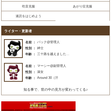
吃音克服
あがり症克服
速読をはじめよう
ライター・更新者
パック@管理人
名前
紳士
性別
三十路を越えました…
年齢
マーシー@副管理人
名前
淑女
性別
Around 30（汗
年齢
知る事で、世の中の見方が変わってくる♪