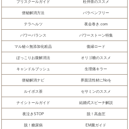
プリスクールガイド
杜仲茶のススメ
便秘解消方法
パラベンフリー
テラヘルツ
夜会巻き.com
パワーバランス
パワーストーン特集
マル秘☆無添加化粧品
復縁ロード
ぽっこりお腹解消法
オリゴ糖のススメ
キャンドルブッシュ
生理痛キラー
便秘解消ナビ
界面活性材にNoを
ルイボス茶
セサミンのススメ
ナイシトールガイド
結婚式スピーチ解説
夜泣きSTOP
脱！高血圧
脱！糖尿病
EM菌ガイド