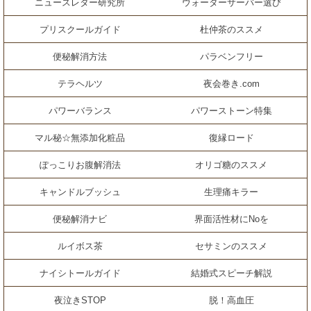
ニュースレター研究所
ウォーターサーバー選び
プリスクールガイド
杜仲茶のススメ
便秘解消方法
パラベンフリー
テラヘルツ
夜会巻き.com
パワーバランス
パワーストーン特集
マル秘☆無添加化粧品
復縁ロード
ぽっこりお腹解消法
オリゴ糖のススメ
キャンドルブッシュ
生理痛キラー
便秘解消ナビ
界面活性材にNoを
ルイボス茶
セサミンのススメ
ナイシトールガイド
結婚式スピーチ解説
夜泣きSTOP
脱！高血圧