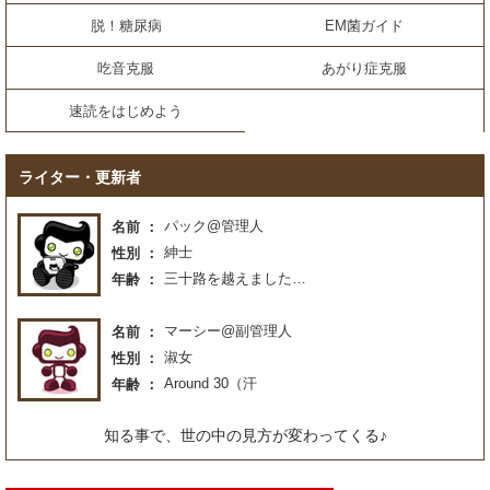
脱！糖尿病
EM菌ガイド
吃音克服
あがり症克服
速読をはじめよう
ライター・更新者
パック@管理人
名前
紳士
性別
三十路を越えました…
年齢
マーシー@副管理人
名前
淑女
性別
Around 30（汗
年齢
知る事で、世の中の見方が変わってくる♪