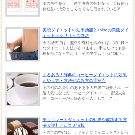
胞の再生を促し、再生医療の分野から、普段使う
化粧品の成分としてとても注目されているア ...
美腰ダイエットの効果効能とshinoの美腰ダイ
エットエクササイズ方法
今の現代では、無料や有料を含めれば、実に様々
なダイエット方法があります。 手法だけでも多
種多様になっており、その中でもさらに細か ...
あるある大辞典のコーヒーダイエットの効果
とやり方・方法や飲み方の注意点
あの幻の名番組のあるある大辞典で紹介され、一
躍人気になったコーヒーダイエット。 管理人自
信、コーヒーが大好きな一人として、こ ...
チョコレートダイエットの効果や成功する方
法＆評判と口コミ情報
今の世の中には、え？そんなダイエット？という