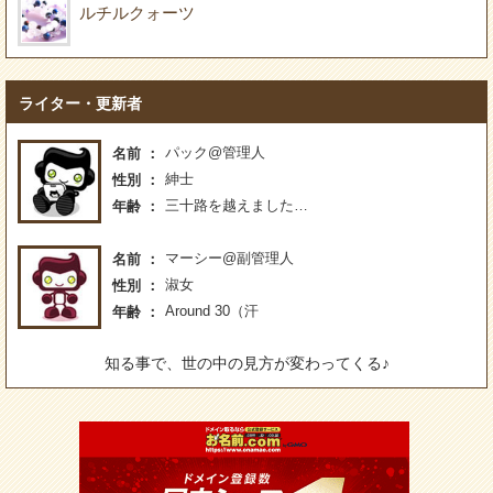
ルチルクォーツ
ライター・更新者
パック@管理人
名前
紳士
性別
三十路を越えました…
年齢
マーシー@副管理人
名前
淑女
性別
Around 30（汗
年齢
知る事で、世の中の見方が変わってくる♪