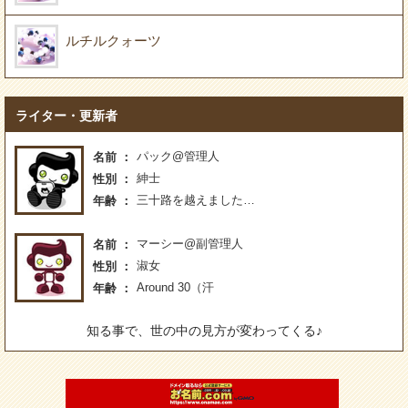
ルチルクォーツ
ライター・更新者
パック@管理人
名前
紳士
性別
三十路を越えました…
年齢
マーシー@副管理人
名前
淑女
性別
Around 30（汗
年齢
知る事で、世の中の見方が変わってくる♪