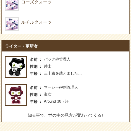
ローズクォーツ
ルチルクォーツ
ライター・更新者
パック@管理人
名前
紳士
性別
三十路を越えました…
年齢
マーシー@副管理人
名前
淑女
性別
Around 30（汗
年齢
知る事で、世の中の見方が変わってくる♪