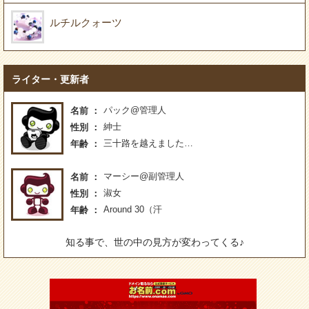
ルチルクォーツ
ライター・更新者
パック@管理人
名前
紳士
性別
三十路を越えました…
年齢
マーシー@副管理人
名前
淑女
性別
Around 30（汗
年齢
知る事で、世の中の見方が変わってくる♪