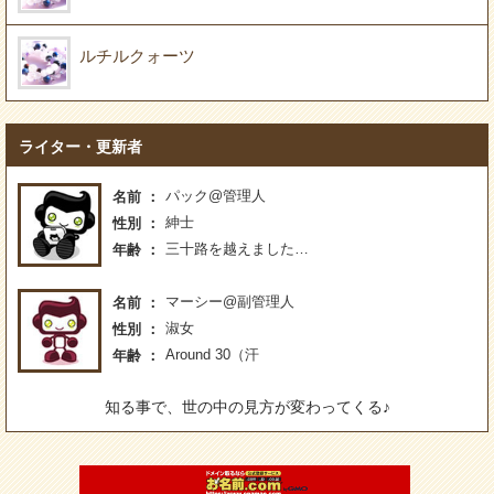
ルチルクォーツ
ライター・更新者
パック@管理人
名前
紳士
性別
三十路を越えました…
年齢
マーシー@副管理人
名前
淑女
性別
Around 30（汗
年齢
知る事で、世の中の見方が変わってくる♪