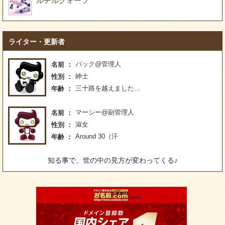
ルチルクォーツ
ライター・更新者
パック@管理人
名前
紳士
性別
三十路を越えました…
年齢
マーシー@副管理人
名前
淑女
性別
Around 30（汗
年齢
知る事で、世の中の見方が変わってくる♪