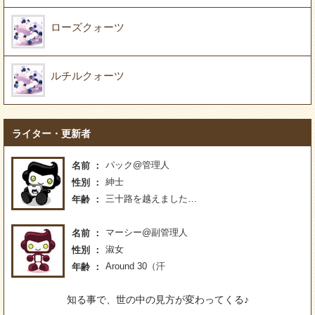
ローズクォーツ
ルチルクォーツ
ライター・更新者
パック@管理人
名前
紳士
性別
三十路を越えました…
年齢
マーシー@副管理人
名前
淑女
性別
Around 30（汗
年齢
知る事で、世の中の見方が変わってくる♪