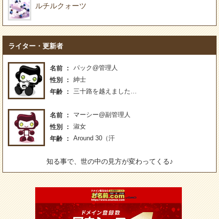
ルチルクォーツ
ライター・更新者
パック@管理人
名前
紳士
性別
三十路を越えました…
年齢
マーシー@副管理人
名前
淑女
性別
Around 30（汗
年齢
知る事で、世の中の見方が変わってくる♪