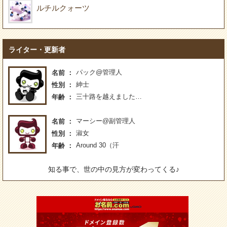
ルチルクォーツ
ライター・更新者
パック@管理人
名前
紳士
性別
三十路を越えました…
年齢
マーシー@副管理人
名前
淑女
性別
Around 30（汗
年齢
知る事で、世の中の見方が変わってくる♪