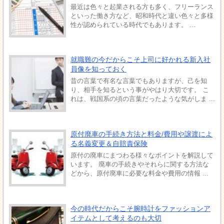
最近は色々と起業される方も多く、フリーランス
といった働き方など、昭和時代と違い色々と多様
性が認められている時代でもあります。 ...
就職難の今だからこそ上司に好かれる新入社
員像を知っておく
昔の言葉で有名な言葉でもありますが、己を知
り、相手を知るという事がやはり大切です。 こ
れは、戦国系の頃の言葉だったような気がしま ...
原付廃車の手続き方法と料金/費用や譲渡によ
る名義変更＆自賠責保険
原付の廃車にまつわる様々なポイントを解説して
います。 廃車の手続きやそれらに関する方法な
どから、原付廃車に必要な料金や費用の情報 ...
今の時代だからこそ腕時計をファッションア
イテムとして考えるのも大切