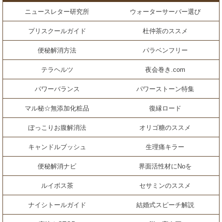
ニュースレター研究所
ウォーターサーバー選び
プリスクールガイド
杜仲茶のススメ
便秘解消方法
パラベンフリー
テラヘルツ
夜会巻き.com
パワーバランス
パワーストーン特集
マル秘☆無添加化粧品
復縁ロード
ぽっこりお腹解消法
オリゴ糖のススメ
キャンドルブッシュ
生理痛キラー
便秘解消ナビ
界面活性材にNoを
ルイボス茶
セサミンのススメ
ナイシトールガイド
結婚式スピーチ解説