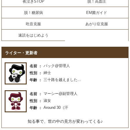
夜泣きSTOP
脱！高血圧
脱！糖尿病
EM菌ガイド
吃音克服
あがり症克服
速読をはじめよう
ライター・更新者
パック@管理人
名前
紳士
性別
三十路を越えました…
年齢
マーシー@副管理人
名前
淑女
性別
Around 30（汗
年齢
知る事で、世の中の見方が変わってくる♪