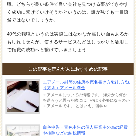
職、どちらが良い条件で良い会社を見つける事ができやす
く成功に繋げていけそうかというのは、誰が見ても一目瞭
然ではないでしょうか。
40代の転職というのは実際にはなかなか厳しい面もあるか
もしれませんが、使えるサービスなどはしっかりと活用し
て転職の成功へと繋げていきましょう
この記事を読んだ人におすすめの記事
エアメール封筒の住所や宛名書き方/出し方/送
り方＆エアメール料金
エアメールについての情報です。 海外から何か
を送ろうと思った際には、やはり必要になるのが
エアメールです。 とはいえ、留学や ...
白色申告・青色申告の個人事業主の為の経費
や控除などの納税情報