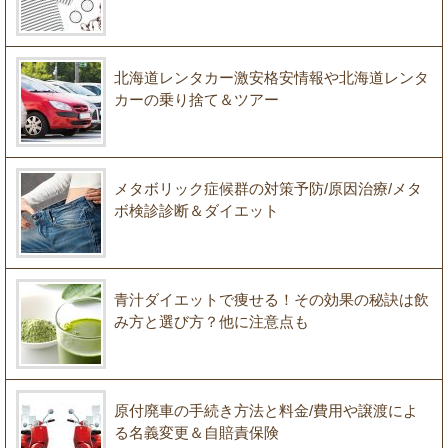
北海道レンタカー激安格安情報や北海道レンタ
カーの乗り捨て＆ツアー
メタボリック症候群の対策予防/原因治療/メタ
ボ検診診断＆ダイエット
青汁ダイエットで痩せる！その効果の秘訣は飲
み方と選び方？他に注意点も
原付廃車の手続き方法と料金/費用や譲渡によ
る名義変更＆自賠責保険