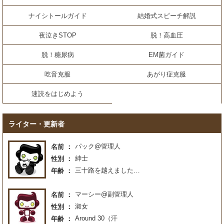
ナイシトールガイド
結婚式スピーチ解説
夜泣きSTOP
脱！高血圧
脱！糖尿病
EM菌ガイド
吃音克服
あがり症克服
速読をはじめよう
ライター・更新者
パック@管理人
名前
紳士
性別
三十路を越えました…
年齢
マーシー@副管理人
名前
淑女
性別
Around 30（汗
年齢