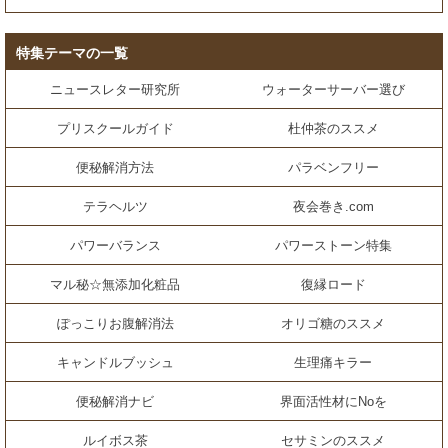
特集テーマの一覧
ニュースレター研究所
ウォーターサーバー選び
プリスクールガイド
杜仲茶のススメ
便秘解消方法
パラベンフリー
テラヘルツ
夜会巻き.com
パワーバランス
パワーストーン特集
マル秘☆無添加化粧品
復縁ロード
ぽっこりお腹解消法
オリゴ糖のススメ
キャンドルブッシュ
生理痛キラー
便秘解消ナビ
界面活性材にNoを
ルイボス茶
セサミンのススメ