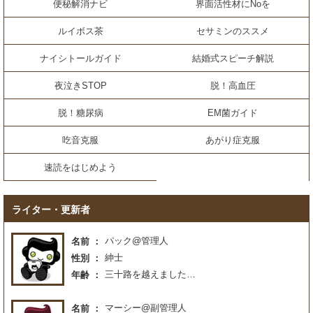
便秘解消ナビ
界面活性材にNoを
ルイボス茶
セサミンのススメ
ナイシトールガイド
結婚式スピーチ解説
夜泣きSTOP
脱！高血圧
脱！糖尿病
EM菌ガイド
吃音克服
あがり症克服
速読をはじめよう
ライター・更新者
パック@管理人
名前
紳士
性別
三十路を越えました…
年齢
マーシー@副管理人
名前