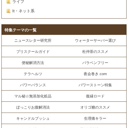
ライフ
It・ネット系
特集テーマの一覧
ニュースレター研究所
ウォーターサーバー選び
プリスクールガイド
杜仲茶のススメ
便秘解消方法
パラベンフリー
テラヘルツ
夜会巻き.com
パワーバランス
パワーストーン特集
マル秘☆無添加化粧品
復縁ロード
ぽっこりお腹解消法
オリゴ糖のススメ
キャンドルブッシュ
生理痛キラー