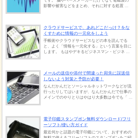
です。 脳やペースメーカーだけでなく電磁波の
影響や被害などをまとめ、それに対する処置 ...
クラウドサービスで、あれどこだっけ？をな
くすために情報の一元化をしよう
手帳術やクラウドサービスなどの本を読んでる
と、よく「情報を一元化する」という言葉を目に
します。 もはやデキるビジネスマン・ビジネ ...
メールの送信や添付で間違った宛先に誤送信
しないよう対策と予防が必要！
なんだかんだとソーシャルネットワークなどが流
行ったりしてはいますが、なんだかんだで仕事の
メインでのやりとりはやはり大多数は今でも「 ...
電子印鑑スタンプポン無料ダウンロード/フリ
ーソフト/使い方ガイド
最近何かと話題の電子印鑑について、おすすめの
無料で使えるフリーソフトのスタンプポンをご紹