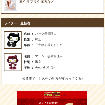
薬やサプリや漢方など
ライター・更新者
パック@管理人
名前
紳士
性別
三十路を越えました…
年齢
マーシー@副管理人
名前
淑女
性別
Around 30（汗
年齢
知る事で、世の中の見方が変わってくる♪