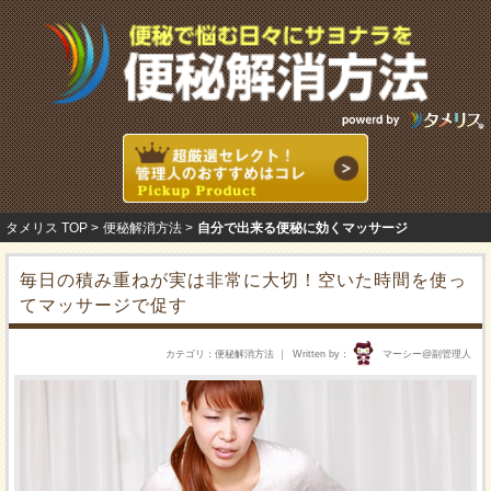
タメリス TOP
便秘解消方法
自分で出来る便秘に効くマッサージ
毎日の積み重ねが実は非常に大切！空いた時間を使っ
てマッサージで促す
カテゴリ
便秘解消方法
Written by
マーシー@副管理人