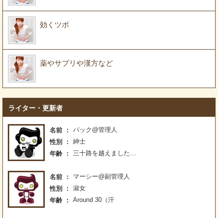
効くツボ
薬やサプリや漢方など
ライター・更新者
パック@管理人
名前
紳士
性別
三十路を越えました…
年齢
マーシー@副管理人
名前
淑女
性別
Around 30（汗
年齢