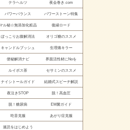
テラヘルツ
夜会巻き.com
パワーバランス
パワーストーン特集
マル秘☆無添加化粧品
復縁ロード
ぽっこりお腹解消法
オリゴ糖のススメ
キャンドルブッシュ
生理痛キラー
便秘解消ナビ
界面活性材にNoを
ルイボス茶
セサミンのススメ
ナイシトールガイド
結婚式スピーチ解説
夜泣きSTOP
脱！高血圧
脱！糖尿病
EM菌ガイド
吃音克服
あがり症克服
速読をはじめよう