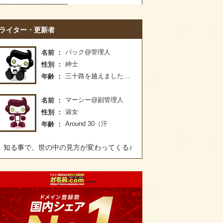
ライター・更新者
パック@管理人
名前
紳士
性別
三十路を越えました…
年齢
マーシー@副管理人
名前
淑女
性別
Around 30（汗
年齢
知る事で、世の中の見方が変わってくる♪