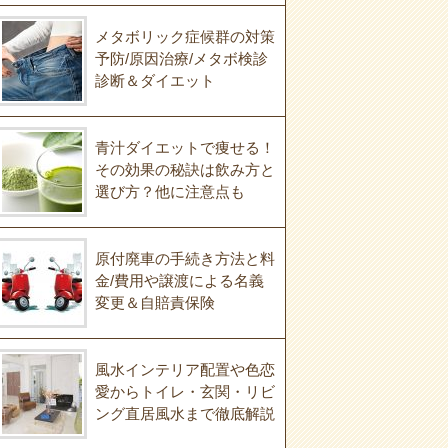
メタボリック症候群の対策
予防/原因治療/メタボ検診
診断＆ダイエット
青汁ダイエットで痩せる！
その効果の秘訣は飲み方と
選び方？他に注意点も
原付廃車の手続き方法と料
金/費用や譲渡による名義
変更＆自賠責保険
風水インテリア配置や色恋
愛からトイレ・玄関・リビ
ング直居風水まで徹底解説