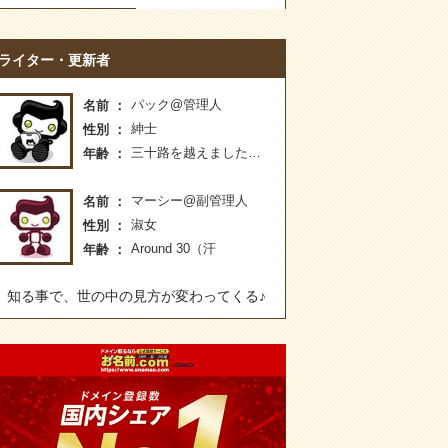
ライター・更新者
パック@管理人
名前
紳士
性別
三十路を越えました…
年齢
マーシー@副管理人
名前
淑女
性別
Around 30（汗
年齢
知る事で、世の中の見方が変わってくる♪