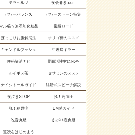
テラヘルツ
夜会巻き.com
パワーバランス
パワーストーン特集
マル秘☆無添加化粧品
復縁ロード
ぽっこりお腹解消法
オリゴ糖のススメ
キャンドルブッシュ
生理痛キラー
便秘解消ナビ
界面活性材にNoを
ルイボス茶
セサミンのススメ
ナイシトールガイド
結婚式スピーチ解説
夜泣きSTOP
脱！高血圧
脱！糖尿病
EM菌ガイド
吃音克服
あがり症克服
速読をはじめよう