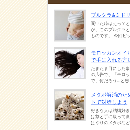
プルクラ&ミド
聞いた時はえっ？と
が、このプルクラと
ものです。 今回ピッ
モロッカンオイ
で手に入れる方
たまたま目にした事
の広告で、「モロッ
で、何だろう...と思
メタボ解消のた
トで対策しよう
好きな人は結構好き
は割と手に取って食
はやりのメタボなどの