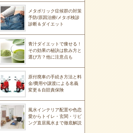
メタボリック症候群の対策
予防/原因治療/メタボ検診
診断＆ダイエット
青汁ダイエットで痩せる！
その効果の秘訣は飲み方と
選び方？他に注意点も
原付廃車の手続き方法と料
金/費用や譲渡による名義
変更＆自賠責保険
風水インテリア配置や色恋
愛からトイレ・玄関・リビ
ング直居風水まで徹底解説