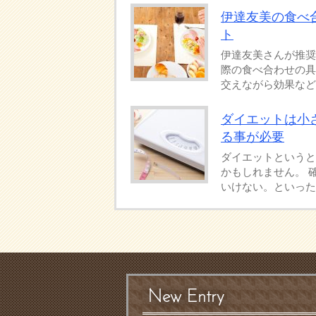
伊達友美の食べ合
ト
伊達友美さんが推奨
際の食べ合わせの具
交えながら効果なども
ダイエットは小
る事が必要
ダイエットというと
かもしれません。 
いけない。といった事
New Entry