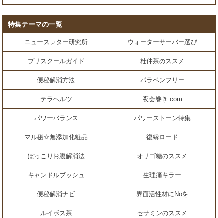
特集テーマの一覧
ニュースレター研究所
ウォーターサーバー選び
プリスクールガイド
杜仲茶のススメ
便秘解消方法
パラベンフリー
テラヘルツ
夜会巻き.com
パワーバランス
パワーストーン特集
マル秘☆無添加化粧品
復縁ロード
ぽっこりお腹解消法
オリゴ糖のススメ
キャンドルブッシュ
生理痛キラー
便秘解消ナビ
界面活性材にNoを
ルイボス茶
セサミンのススメ