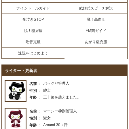
ナイシトールガイド
結婚式スピーチ解説
夜泣きSTOP
脱！高血圧
脱！糖尿病
EM菌ガイド
吃音克服
あがり症克服
速読をはじめよう
ライター・更新者
パック@管理人
名前
紳士
性別
三十路を越えました…
年齢
マーシー@副管理人
名前
淑女
性別
Around 30（汗
年齢