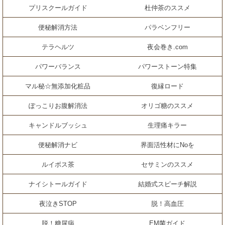
プリスクールガイド
杜仲茶のススメ
便秘解消方法
パラベンフリー
テラヘルツ
夜会巻き.com
パワーバランス
パワーストーン特集
マル秘☆無添加化粧品
復縁ロード
ぽっこりお腹解消法
オリゴ糖のススメ
キャンドルブッシュ
生理痛キラー
便秘解消ナビ
界面活性材にNoを
ルイボス茶
セサミンのススメ
ナイシトールガイド
結婚式スピーチ解説
夜泣きSTOP
脱！高血圧
脱！糖尿病
EM菌ガイド