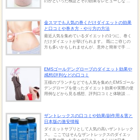
のかといった検証とその効果をレビューしな ...
金スマでも人気の巻くだけダイエットの効果
と口コミや巻き方・やり方の方法
最近人気を集めているダイエットの1つに、巻く
だけダイエットが挙げられます。 既にご存じの
方も多いかもしれませんが、意外と簡単で手 ...
EMSゴールデングローブのダイエット効果や
感想/評判などの口コミ
王様のブランチなどでも人気を集めたEMSゴール
デングローブを使ったダイエット効果や実際の使
用例などから見る感想、評判口コミと体験談 ...
ザントレックスの口コミや効果/副作用＆害と
日本版の激安情報
ダイエットサプリとして人気の高いザントレック
ス。 ここではそんなザントレックスのダイエッ