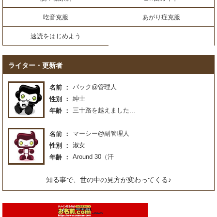
吃音克服
あがり症克服
速読をはじめよう
ライター・更新者
パック@管理人
名前
紳士
性別
三十路を越えました…
年齢
マーシー@副管理人
名前
淑女
性別
Around 30（汗
年齢
知る事で、世の中の見方が変わってくる♪