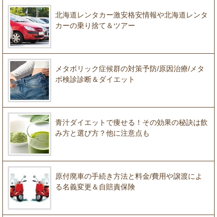
北海道レンタカー激安格安情報や北海道レンタ
カーの乗り捨て＆ツアー
メタボリック症候群の対策予防/原因治療/メタ
ボ検診診断＆ダイエット
青汁ダイエットで痩せる！その効果の秘訣は飲
み方と選び方？他に注意点も
原付廃車の手続き方法と料金/費用や譲渡によ
る名義変更＆自賠責保険