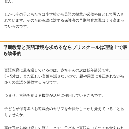
せん。
しかし今の子どもたちは小学校から英語の授業が必修科目として導入さ
れています。そのため英語に対する保護者の早期教育意識はより高まっ
ているのです。
早期教育と英語環境を求めるならプリスクールは理論上で最
も効果的
言語教育に最も適しているのは、赤ちゃんの次は低年齢児です。
3～5才は、まだ正しい言葉を話せないので、親や周囲に修正されながら
多くの言語を習得する時期です。
つまり、言語を覚える機能が活発に作用しているころです。
子どもが保育園のお遊戯会のセリフを全員分しっかり覚えていることあ
りませんか。
実は耳から繰り返して聴くことで、子どもは言語をいくつでも覚えられ