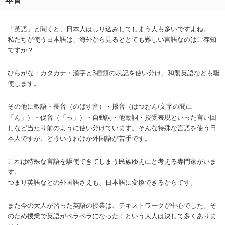
「英語」と聞くと、日本人はしり込みしてしまう人も多いですよね。
私たちが使う日本語は、海外から見るととても難しい言語なのはご存知
ですか？
ひらがな・カタカナ・漢字と3種類の表記を使い分け、和製英語なども駆
使します。
その他に敬語・長音（のばす音）・撥音（はつおん/文字の間に
「ん」）・促音（「っ」）・自動詞・他動詞・授受表現といった言い回
しなど当たり前のように使い分けています。そんな特殊な言語を使う日
本人ですが、どういうわけか外国語が苦手です。
これは特殊な言語を駆使できてしまう民族ゆえにと考える専門家がいま
す。
つまり英語などの外国語さえも、日本語に変換できるからです。
また今の大人が習った英語の授業は、テキストワークが中心でした。そ
のため授業で英語がペラペラになった！という大人は決して多くありま