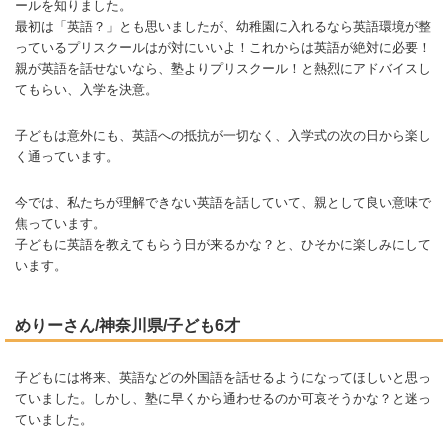
ールを知りました。
最初は「英語？」とも思いましたが、幼稚園に入れるなら英語環境が整
っているプリスクールはが対にいいよ！これからは英語が絶対に必要！
親が英語を話せないなら、塾よりプリスクール！と熱烈にアドバイスし
てもらい、入学を決意。
子どもは意外にも、英語への抵抗が一切なく、入学式の次の日から楽し
く通っています。
今では、私たちが理解できない英語を話していて、親として良い意味で
焦っています。
子どもに英語を教えてもらう日が来るかな？と、ひそかに楽しみにして
います。
めりーさん/神奈川県/子ども6才
子どもには将来、英語などの外国語を話せるようになってほしいと思っ
ていました。しかし、塾に早くから通わせるのか可哀そうかな？と迷っ
ていました。