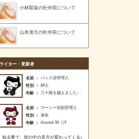
小林製薬の杜仲茶について
山本漢方の杜仲茶について
ライター・更新者
パック@管理人
名前
紳士
性別
三十路を越えました…
年齢
マーシー@副管理人
名前
淑女
性別
Around 30（汗
年齢
知る事で、世の中の見方が変わってくる♪