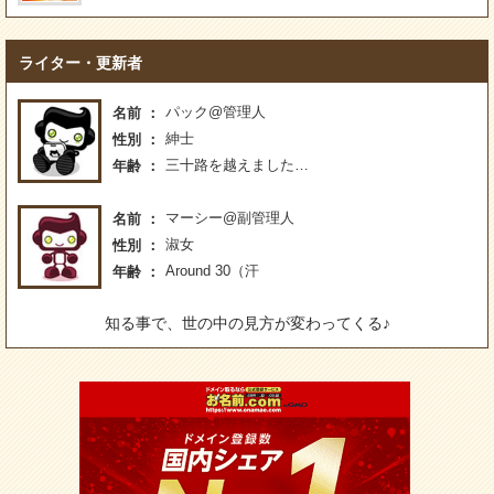
ライター・更新者
パック@管理人
名前
紳士
性別
三十路を越えました…
年齢
マーシー@副管理人
名前
淑女
性別
Around 30（汗
年齢
知る事で、世の中の見方が変わってくる♪