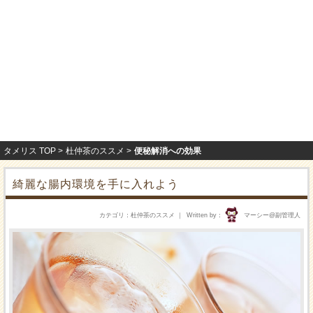
タメリス TOP
杜仲茶のススメ
便秘解消への効果
綺麗な腸内環境を手に入れよう
カテゴリ
杜仲茶のススメ
Written by
マーシー@副管理人