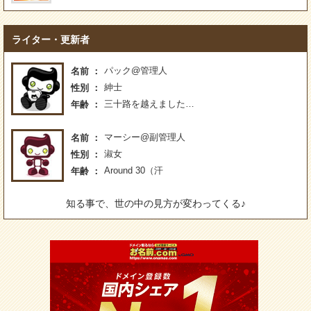
ライター・更新者
パック@管理人
名前
紳士
性別
三十路を越えました…
年齢
マーシー@副管理人
名前
淑女
性別
Around 30（汗
年齢
知る事で、世の中の見方が変わってくる♪