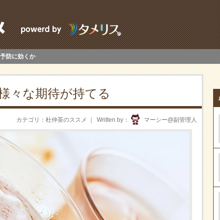
予防に効くか
様々な期待が持てる
カテゴリ
杜仲茶のススメ
Written by
マーシー@副管理人