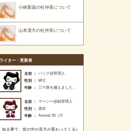
小林製薬の杜仲茶について
山本漢方の杜仲茶について
ライター・更新者
パック@管理人
名前
紳士
性別
三十路を越えました…
年齢
マーシー@副管理人
名前
淑女
性別
Around 30（汗
年齢
知る事で、世の中の見方が変わってくる♪