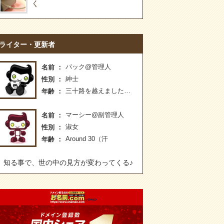
く
ライター・更新者
パック@管理人
名前
紳士
性別
三十路を越えました…
年齢
マーシー@副管理人
名前
淑女
性別
Around 30（汗
年齢
知る事で、世の中の見方が変わってくる♪