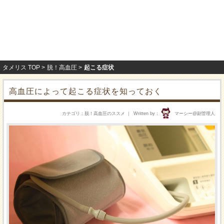
タメリス TOP
脱！高血圧
起こる症状
高血圧によって起こる症状を知っておく
カテゴリ
脱！高血圧のススメ
Written by
マーシー@副管理人