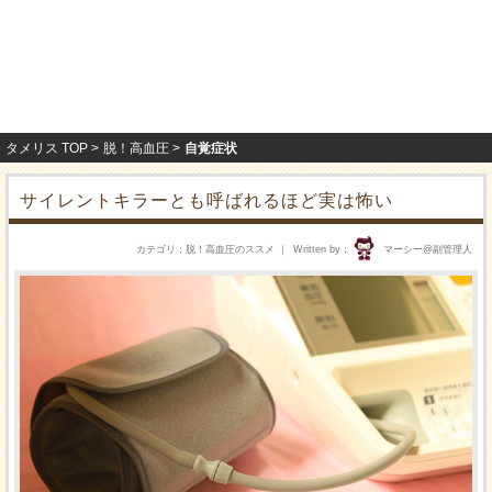
タメリス TOP
脱！高血圧
自覚症状
サイレントキラーとも呼ばれるほど実は怖い
カテゴリ
脱！高血圧のススメ
Written by
マーシー@副管理人