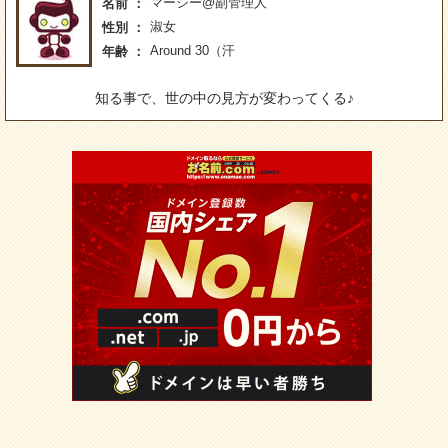
マーシー@副管理人
名前
淑女
性別
Around 30（汗
年齢
知る事で、世の中の見方が変わってくる♪