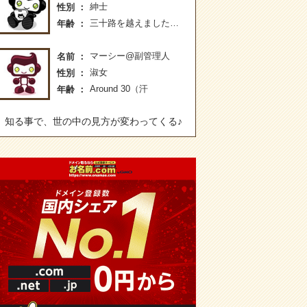
紳士
性別
三十路を越えました…
年齢
マーシー@副管理人
名前
淑女
性別
Around 30（汗
年齢
知る事で、世の中の見方が変わってくる♪