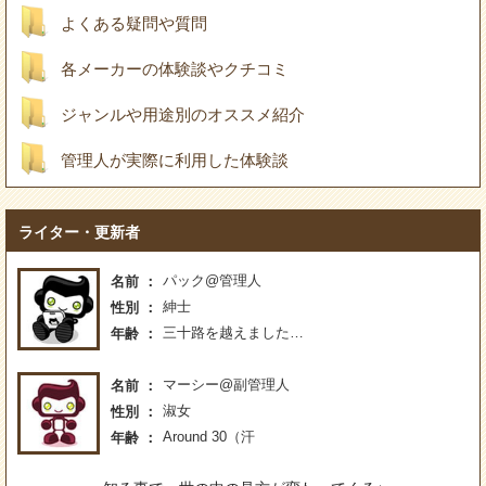
よくある疑問や質問
各メーカーの体験談やクチコミ
ジャンルや用途別のオススメ紹介
管理人が実際に利用した体験談
ライター・更新者
パック@管理人
名前
紳士
性別
三十路を越えました…
年齢
マーシー@副管理人
名前
淑女
性別
Around 30（汗
年齢