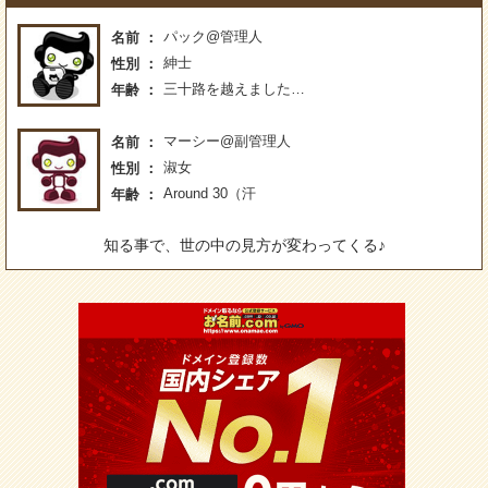
パック@管理人
名前
紳士
性別
三十路を越えました…
年齢
マーシー@副管理人
名前
淑女
性別
Around 30（汗
年齢
知る事で、世の中の見方が変わってくる♪