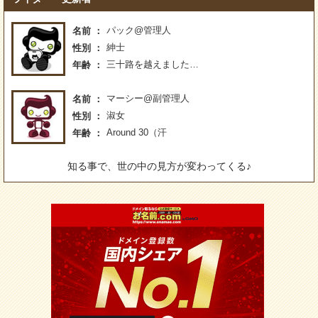
パック@管理人
名前
紳士
性別
三十路を越えました…
年齢
マーシー@副管理人
名前
淑女
性別
Around 30（汗
年齢
知る事で、世の中の見方が変わってくる♪