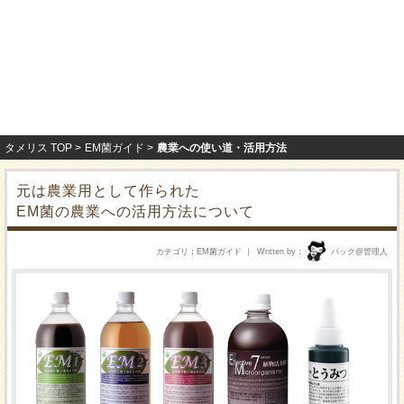
タメリス TOP
EM菌ガイド
農業への使い道・活用方法
元は農業用として作られた
EM菌の農業への活用方法について
カテゴリ
EM菌ガイド
Written by
パック@管理人