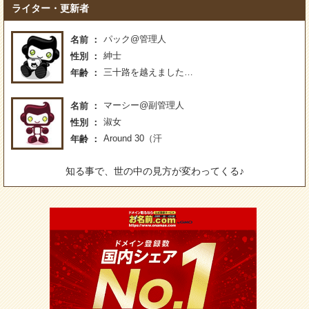
ライター・更新者
パック@管理人
名前
紳士
性別
三十路を越えました…
年齢
マーシー@副管理人
名前
淑女
性別
Around 30（汗
年齢
知る事で、世の中の見方が変わってくる♪