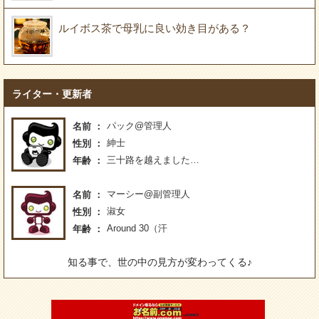
ルイボス茶で母乳に良い効き目がある？
ライター・更新者
パック@管理人
名前
紳士
性別
三十路を越えました…
年齢
マーシー@副管理人
名前
淑女
性別
Around 30（汗
年齢
知る事で、世の中の見方が変わってくる♪