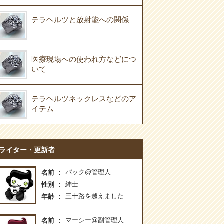
テラヘルツと放射能への関係
医療現場への使われ方などにつ
いて
テラヘルツネックレスなどのア
イテム
ライター・更新者
パック@管理人
名前
紳士
性別
三十路を越えました…
年齢
マーシー@副管理人
名前